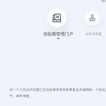
实
供应商管理门户
供应商档案
在线登记供应商相关信息，形成实时信息库，完整存储供应商的基
通过流程审批把关供应商准入，打通与征信系统的连接，可以对准
支持存储供应商所送样品的明细信息及对样品合格情况的判定结果
支持记录、查询供应商在采购等过程中所出现的问题或事故，以及
完整留存供应商样品、准入、等级变更、问题事故、整改索赔等数
在一个工作台中完整汇总供应商管理关联事务及关键指标，个性化
审得分自动汇总，领导审批时可直接调取考察结果，准入与否有据
速、全面获取供应商管理所需数据及相关信息，支撑决策。
中、操作便捷。
正常合作
准入评价
专项投标
问题上报
合同等级查询及报表
暂停合作
供应品类增加
事故上报