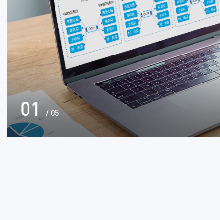
Next
01
/
05